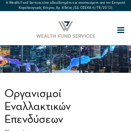
Η Wealth Fund Services είναι αδειοδοτημένη και εποπτευόμενη από την Επιτροπή
Κεφαλαιαγοράς Κύπρου, Αρ. Αδείας (ΕΔ ΟΣΕΚΑ 6/78/2012)
Οργανισμοί
Εναλλακτικών
Επενδύσεων