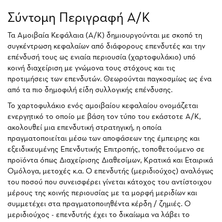
Σύντομη Περιγραφή Α/Κ
Τα Αμοιβαία Κεφάλαια (Α/Κ) δημιουργούνται με σκοπό τη
συγκέντρωση κεφαλαίων από διάφορους επενδυτές και την
επένδυσή τους ως ενιαία περιουσία (χαρτοφυλάκιο) υπό
κοινή διαχείριση με γνώμονα τους στόχους και τις
προτιμήσεις των επενδυτών. Θεωρούνται παγκοσμίως ως ένα
από τα πιο δημοφιλή είδη συλλογικής επένδυσης.
Το χαρτοφυλάκιο ενός αμοιβαίου κεφαλαίου ονομάζεται
ενεργητικό το οποίο με βάση τον τύπο του εκάστοτε Α/Κ,
ακολουθεί μια επενδυτική στρατηγική, η οποία
πραγματοποιείται μέσω των αποφάσεων της έμπειρης και
εξειδικευμένης Επενδυτικής Επιτροπής, τοποθετούμενο σε
προϊόντα όπως Διαχείρισης Διαθεσίμων, Κρατικά και Εταιρικά
Ομόλογα, μετοχές κ.α. Ο επενδυτής (μεριδιούχος) αναλόγως
του ποσού που συνεισφέρει γίνεται κάτοχος του αντίστοιχου
μέρους της κοινής περιουσίας με τα μορφή μεριδίων και
συμμετέχει στα πραγματοποιηθέντα κέρδη / ζημιές. Ο
μεριδιούχος - επενδυτής έχει το δικαίωμα να λάβει το